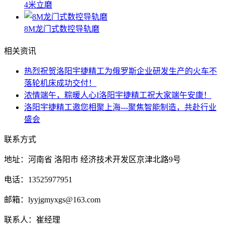
4米立磨
8M龙门式数控导轨磨
相关资讯
热烈祝贺洛阳宇捷精工为俄罗斯企业研发生产的火车不
落轮机床成功交付！
浓情端午，粽暖人心I洛阳宇捷精工祝大家端午安康！
洛阳宇捷精工邀您相聚上海---聚焦智能制造，共赴行业
盛会
联系方式
地址：河南省 洛阳市 经济技术开发区京津北路9号
电话：13525977951
邮箱：lyyjgmyxgs@163.com
联系人：崔经理