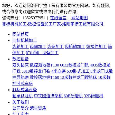
您好，欢迎访问洛阳宇捷工贸有限公司官方网站。如有疑问，
或合作意向欢迎留言或致电我们进行咨询！
咨询热线：13525977951 |
在线留言
|
网站地图
非标机械加工-数控设备加工厂家-洛阳宇捷工贸有限公司
网站首页
非标机械加工
齿轮加工
齿圈加工
齿条加工
齿轮轴加工
焊接件加工
箱
体加工
矿山钢厂设备加工
数控设备
双头钻床
数控落地镗T130
6032数控龙门铣
4035数控龙
门铣
3018数控龙门铣
4米立磨
630卧式加工
8米龙门式数
控导轨磨
数控落地镗T160
13米数控龙门镗铣床
10米数
控卧式车床
非标成套设备
轴承试验机
中铁隧道拱架机
60B研磨机
32B研磨机
关于我们
公司简介
荣誉资质
加工实力