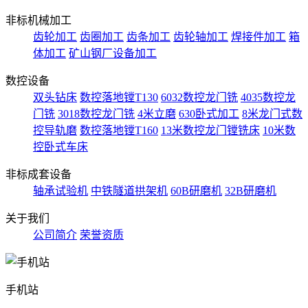
非标机械加工
齿轮加工
齿圈加工
齿条加工
齿轮轴加工
焊接件加工
箱
体加工
矿山钢厂设备加工
数控设备
双头钻床
数控落地镗T130
6032数控龙门铣
4035数控龙
门铣
3018数控龙门铣
4米立磨
630卧式加工
8米龙门式数
控导轨磨
数控落地镗T160
13米数控龙门镗铣床
10米数
控卧式车床
非标成套设备
轴承试验机
中铁隧道拱架机
60B研磨机
32B研磨机
关于我们
公司简介
荣誉资质
手机站