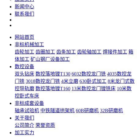
新闻中心
联系我们
网站首页
非标机械加工
齿轮加工
齿圈加工
齿条加工
齿轮轴加工
焊接件加工
箱
体加工
矿山钢厂设备加工
数控设备
双头钻床
数控落地镗T130
6032数控龙门铣
4035数控龙
门铣
3018数控龙门铣
4米立磨
630卧式加工
8米龙门式数
控导轨磨
数控落地镗T160
13米数控龙门镗铣床
10米数
控卧式车床
非标成套设备
轴承试验机
中铁隧道拱架机
60B研磨机
32B研磨机
关于我们
公司简介
荣誉资质
加工实力