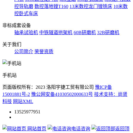
控导轨磨
数控落地镗T160
13米数控龙门镗铣床
10米数
控卧式车床
非标成套设备
轴承试验机
中铁隧道拱架机
60B研磨机
32B研磨机
关于我们
公司简介
荣誉资质
手机站
页面版权所有：2023 洛阳宇捷工贸有限公司
豫ICP备
15001881号-2
豫公网安备41030502000633号
技术支持：尚贤
科技
网站XML
13525977951
网站首页
电话咨询
返回顶