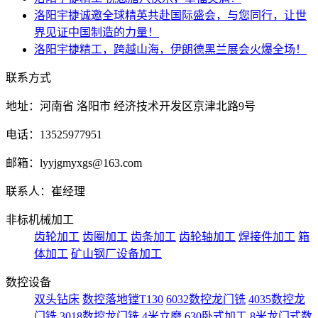
洛阳宇捷诚邀全球精英共赴国际盛会，与您同行，让世
界见证中国制造的力量！
洛阳宇捷精工，跨越山海，伊朗德黑兰展会火爆全场！
联系方式
地址：河南省 洛阳市 经济技术开发区京津北路9号
电话：13525977951
邮箱：lyyjgmyxgs@163.com
联系人：崔经理
非标机械加工
齿轮加工
齿圈加工
齿条加工
齿轮轴加工
焊接件加工
箱
体加工
矿山钢厂设备加工
数控设备
双头钻床
数控落地镗T130
6032数控龙门铣
4035数控龙
门铣
3018数控龙门铣
4米立磨
630卧式加工
8米龙门式数