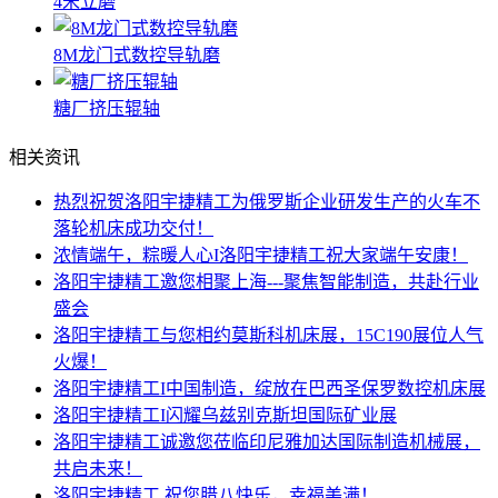
4米立磨
8M龙门式数控导轨磨
糖厂挤压辊轴
相关资讯
热烈祝贺洛阳宇捷精工为俄罗斯企业研发生产的火车不
落轮机床成功交付！
浓情端午，粽暖人心I洛阳宇捷精工祝大家端午安康！
洛阳宇捷精工邀您相聚上海---聚焦智能制造，共赴行业
盛会
洛阳宇捷精工与您相约莫斯科机床展，15C190展位人气
火爆！
洛阳宇捷精工I中国制造，绽放在巴西圣保罗数控机床展
洛阳宇捷精工I闪耀乌兹别克斯坦国际矿业展
洛阳宇捷精工诚邀您莅临印尼雅加达国际制造机械展，
共启未来！
洛阳宇捷精工 祝您腊八快乐，幸福美满！