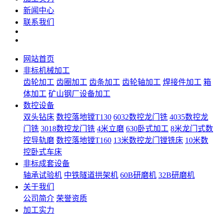
新闻中心
联系我们
网站首页
非标机械加工
齿轮加工
齿圈加工
齿条加工
齿轮轴加工
焊接件加工
箱
体加工
矿山钢厂设备加工
数控设备
双头钻床
数控落地镗T130
6032数控龙门铣
4035数控龙
门铣
3018数控龙门铣
4米立磨
630卧式加工
8米龙门式数
控导轨磨
数控落地镗T160
13米数控龙门镗铣床
10米数
控卧式车床
非标成套设备
轴承试验机
中铁隧道拱架机
60B研磨机
32B研磨机
关于我们
公司简介
荣誉资质
加工实力