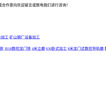
或合作意向欢迎留言或致电我们进行咨询！
体加工
矿山钢厂设备加工
门铣
3018数控龙门铣
4米立磨
630卧式加工
8米龙门式数控导轨磨