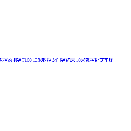
数控落地镗T160
13米数控龙门镗铣床
10米数控卧式车床