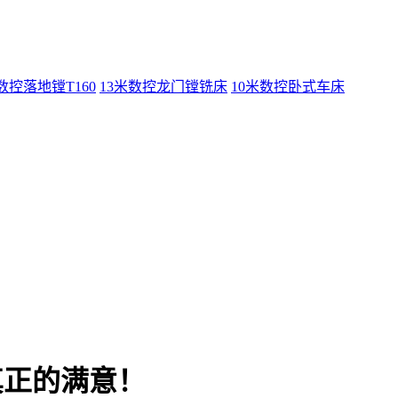
数控落地镗T160
13米数控龙门镗铣床
10米数控卧式车床
真正的满意！