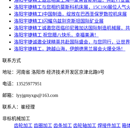
洛阳宇捷精工邀您相聚上海---聚焦智能制造，共赴行业
洛阳宇捷精工与您相约莫斯科机床展，15C190展位人气
洛阳宇捷精工I中国制造，绽放在巴西圣保罗数控机床展
洛阳宇捷精工I闪耀乌兹别克斯坦国际矿业展
洛阳宇捷精工诚邀您莅临印尼雅加达国际制造机械展，共
洛阳宇捷精工 祝您腊八快乐，幸福美满！
洛阳宇捷诚邀全球精英共赴国际盛会，与您同行，让世界
洛阳宇捷精工，跨越山海，伊朗德黑兰展会火爆全场！
联系方式
地址：河南省 洛阳市 经济技术开发区京津北路9号
电话：13525977951
邮箱：lyyjgmyxgs@163.com
联系人：崔经理
非标机械加工
齿轮加工
齿圈加工
齿条加工
齿轮轴加工
焊接件加工
箱