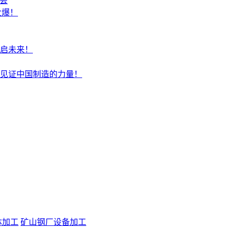
盛会
火爆！
启未来！
见证中国制造的力量！
体加工
矿山钢厂设备加工