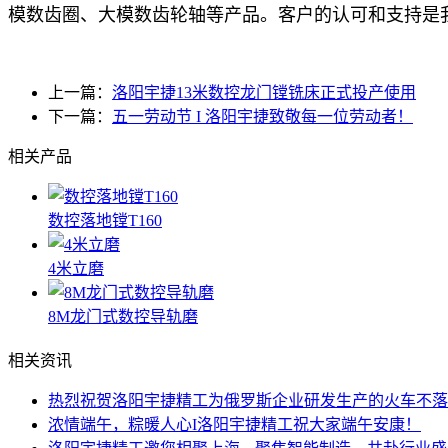
模数齿圈、大模数齿轮轴等产品。客户的认可和支持是
上一篇：
洛阳宇捷13米数控龙门镗铣床正式投产使用
下一篇：
五一劳动节 I 洛阳宇捷致敬每一位劳动者！
相关产品
数控落地镗T160
4米立磨
8M龙门式数控导轨磨
相关资讯
热烈祝贺洛阳宇捷精工为俄罗斯企业研发生产的火车不落
浓情端午，粽暖人心I洛阳宇捷精工祝大家端午安康！