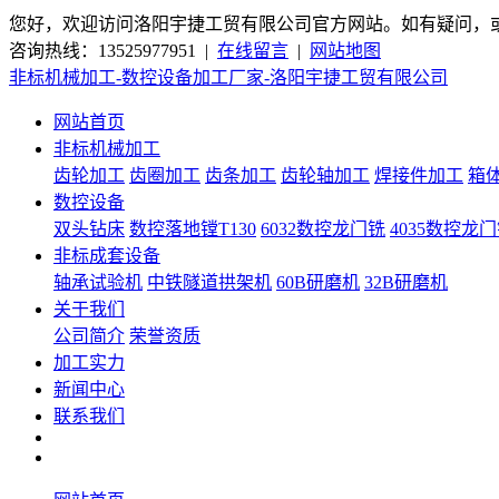
您好，欢迎访问洛阳宇捷工贸有限公司官方网站。如有疑问，
咨询热线：13525977951 |
在线留言
|
网站地图
非标机械加工-数控设备加工厂家-洛阳宇捷工贸有限公司
网站首页
非标机械加工
齿轮加工
齿圈加工
齿条加工
齿轮轴加工
焊接件加工
箱
数控设备
双头钻床
数控落地镗T130
6032数控龙门铣
4035数控龙
非标成套设备
轴承试验机
中铁隧道拱架机
60B研磨机
32B研磨机
关于我们
公司简介
荣誉资质
加工实力
新闻中心
联系我们