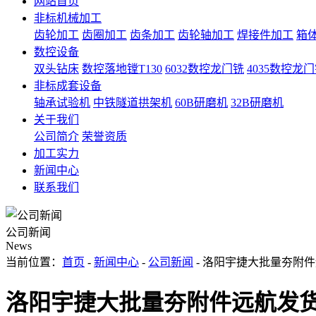
网站首页
非标机械加工
齿轮加工
齿圈加工
齿条加工
齿轮轴加工
焊接件加工
箱
数控设备
双头钻床
数控落地镗T130
6032数控龙门铣
4035数控龙
非标成套设备
轴承试验机
中铁隧道拱架机
60B研磨机
32B研磨机
关于我们
公司简介
荣誉资质
加工实力
新闻中心
联系我们
公司新闻
News
当前位置：
首页
-
新闻中心
-
公司新闻
- 洛阳宇捷大批量夯附
洛阳宇捷大批量夯附件远航发货