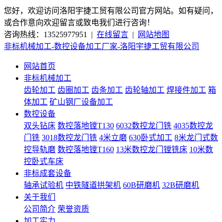
您好，欢迎访问洛阳宇捷工贸有限公司官方网站。如有疑问，
或合作意向欢迎留言或致电我们进行咨询！
咨询热线：13525977951 |
在线留言
|
网站地图
非标机械加工-数控设备加工厂家-洛阳宇捷工贸有限公司
网站首页
非标机械加工
齿轮加工
齿圈加工
齿条加工
齿轮轴加工
焊接件加工
箱
体加工
矿山钢厂设备加工
数控设备
双头钻床
数控落地镗T130
6032数控龙门铣
4035数控龙
门铣
3018数控龙门铣
4米立磨
630卧式加工
8米龙门式数
控导轨磨
数控落地镗T160
13米数控龙门镗铣床
10米数
控卧式车床
非标成套设备
轴承试验机
中铁隧道拱架机
60B研磨机
32B研磨机
关于我们
公司简介
荣誉资质
加工实力