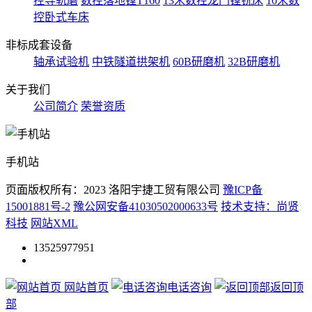
控导轨磨
数控落地镗T160
13米数控龙门镗铣床
10米数
控卧式车床
非标成套设备
轴承试验机
中铁隧道拱架机
60B研磨机
32B研磨机
关于我们
公司简介
荣誉资质
手机站
页面版权所有：2023 洛阳宇捷工贸有限公司
豫ICP备
15001881号-2
豫公网安备41030502000633号
技术支持：尚贤
科技
网站XML
13525977951
网站首页
电话咨询
返回顶
部