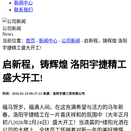
新闻中心
联系我们
公司新闻
News
当前位置：
首页
-
新闻中心
-
公司新闻
- 启新程，铸辉煌 洛阳
宇捷精工盛大开工!
启新程，铸辉煌 洛阳宇捷精工
盛大开工!
时间：2026-02-24 09:37:53
来源：洛阳宇捷工贸有限公司
福马贺岁，福满人间。在这充满希望与活力的马年新
春，洛阳宇捷精工在一片喜庆祥和的氛围中（
大年正月
初八
2026
年
2
月
24
日
）盛大开工！当清晨的*缕阳光洒在
公司的大楼上，全体员工怀揣着对新一年的美好憧憬，