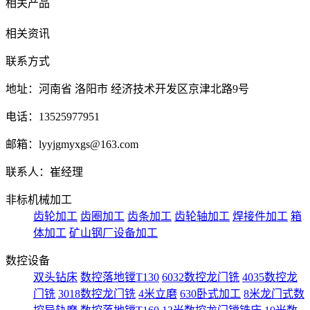
相关产品
相关资讯
联系方式
地址：河南省 洛阳市 经济技术开发区京津北路9号
电话：13525977951
邮箱：lyyjgmyxgs@163.com
联系人：崔经理
非标机械加工
齿轮加工
齿圈加工
齿条加工
齿轮轴加工
焊接件加工
箱
体加工
矿山钢厂设备加工
数控设备
双头钻床
数控落地镗T130
6032数控龙门铣
4035数控龙
门铣
3018数控龙门铣
4米立磨
630卧式加工
8米龙门式数