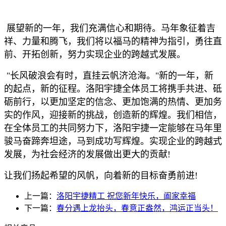
展望新的一年，我们充满信心和期待。马年象征着吉
祥、力量和腾飞，我们将以福马的精神为指引，勇往直
前、开拓创新，努力实现企业的跨越式发展。
"
长
风
破浪会有时，直挂云帆济沧海。
"
新的一年，新
的起点，新的征程。
洛阳宇捷全体员工将携手共进、砥
砺前行，以更加坚定的信念、更加饱满的热情、更加务
实的作风，迎接新的挑战，创造新的辉煌。我们相信，
在全体员工的共同努力下，洛阳宇捷一定能够在马
年里
骏马奋蹄奔坦途，马到成功写辉煌。实现企业的跨越式
发展，为社会经济的发展做出更大的贡献
!
让我们扬起希望的风帆，向着新的目标奋勇前进
!
上一篇：
洛阳宇捷精工 祝您新年快乐，阖家幸福
下一篇：
春分遇上龙抬头，春意正盎然，鸿运正当头！