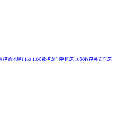
数控落地镗T160
13米数控龙门镗铣床
10米数控卧式车床