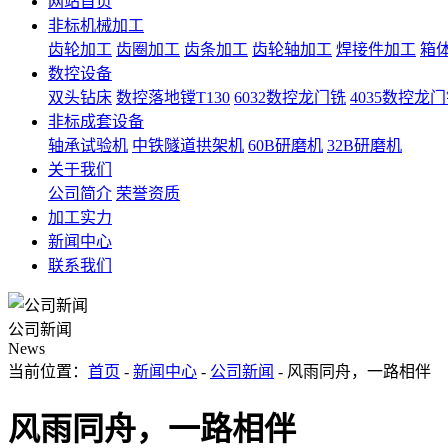
网站首页
非标机械加工
齿轮加工
齿圈加工
齿条加工
齿轮轴加工
焊接件加工
箱
数控设备
双头钻床
数控落地镗T130
6032数控龙门铣
4035数控龙
非标成套设备
轴承试验机
中铁隧道拱架机
60B研磨机
32B研磨机
关于我们
公司简介
荣誉资质
加工实力
新闻中心
联系我们
公司新闻
News
当前位置：
首页
-
新闻中心
-
公司新闻
- 风雨同舟，一路相伴
风雨同舟，一路相伴