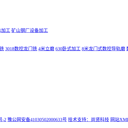
体加工
矿山钢厂设备加工
门铣
3018数控龙门铣
4米立磨
630卧式加工
8米龙门式数控导轨磨
号-2
豫公网安备41030502000633号
技术支持：尚贤科技
网站XM