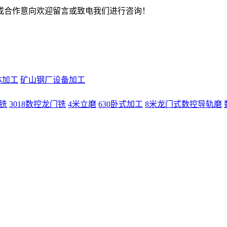
或合作意向欢迎留言或致电我们进行咨询！
体加工
矿山钢厂设备加工
门铣
3018数控龙门铣
4米立磨
630卧式加工
8米龙门式数控导轨磨