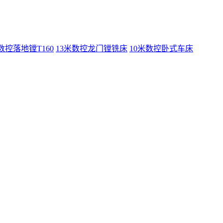
数控落地镗T160
13米数控龙门镗铣床
10米数控卧式车床