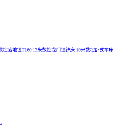
数控落地镗T160
13米数控龙门镗铣床
10米数控卧式车床
L