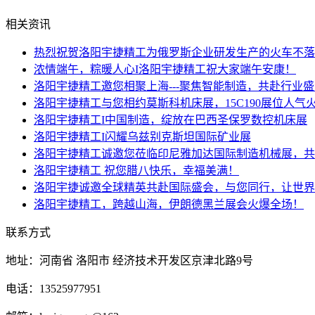
相关资讯
热烈祝贺洛阳宇捷精工为俄罗斯企业研发生产的火车不落
浓情端午，粽暖人心I洛阳宇捷精工祝大家端午安康！
洛阳宇捷精工邀您相聚上海---聚焦智能制造，共赴行业
洛阳宇捷精工与您相约莫斯科机床展，15C190展位人气
洛阳宇捷精工I中国制造，绽放在巴西圣保罗数控机床展
洛阳宇捷精工I闪耀乌兹别克斯坦国际矿业展
洛阳宇捷精工诚邀您莅临印尼雅加达国际制造机械展，共
洛阳宇捷精工 祝您腊八快乐，幸福美满！
洛阳宇捷诚邀全球精英共赴国际盛会，与您同行，让世界
洛阳宇捷精工，跨越山海，伊朗德黑兰展会火爆全场！
联系方式
地址：河南省 洛阳市 经济技术开发区京津北路9号
电话：13525977951