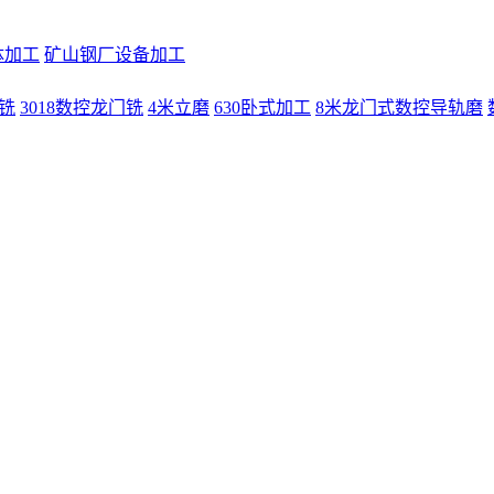
体加工
矿山钢厂设备加工
门铣
3018数控龙门铣
4米立磨
630卧式加工
8米龙门式数控导轨磨