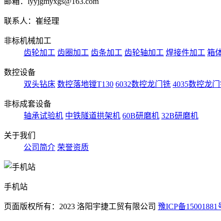
邮箱：lyyjgmyxgs@163.com
联系人：崔经理
非标机械加工
齿轮加工
齿圈加工
齿条加工
齿轮轴加工
焊接件加工
箱
数控设备
双头钻床
数控落地镗T130
6032数控龙门铣
4035数控龙
非标成套设备
轴承试验机
中铁隧道拱架机
60B研磨机
32B研磨机
关于我们
公司简介
荣誉资质
手机站
页面版权所有：2023 洛阳宇捷工贸有限公司
豫ICP备15001881