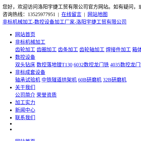
您好，欢迎访问洛阳宇捷工贸有限公司官方网站。如有疑问，
咨询热线：13525977951 |
在线留言
|
网站地图
非标机械加工-数控设备加工厂家-洛阳宇捷工贸有限公司
网站首页
非标机械加工
齿轮加工
齿圈加工
齿条加工
齿轮轴加工
焊接件加工
箱
数控设备
双头钻床
数控落地镗T130
6032数控龙门铣
4035数控龙
非标成套设备
轴承试验机
中铁隧道拱架机
60B研磨机
32B研磨机
关于我们
公司简介
荣誉资质
加工实力
新闻中心
联系我们