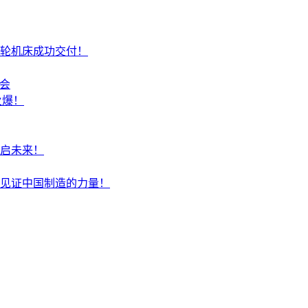
轮机床成功交付！
盛会
火爆！
启未来！
见证中国制造的力量！