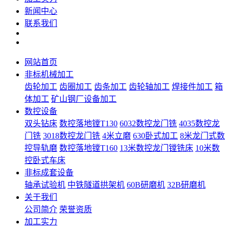
新闻中心
联系我们
网站首页
非标机械加工
齿轮加工
齿圈加工
齿条加工
齿轮轴加工
焊接件加工
箱
体加工
矿山钢厂设备加工
数控设备
双头钻床
数控落地镗T130
6032数控龙门铣
4035数控龙
门铣
3018数控龙门铣
4米立磨
630卧式加工
8米龙门式数
控导轨磨
数控落地镗T160
13米数控龙门镗铣床
10米数
控卧式车床
非标成套设备
轴承试验机
中铁隧道拱架机
60B研磨机
32B研磨机
关于我们
公司简介
荣誉资质
加工实力