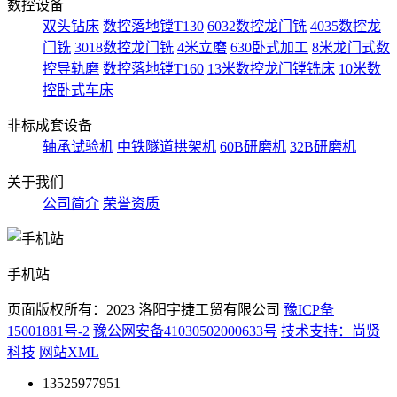
数控设备
双头钻床
数控落地镗T130
6032数控龙门铣
4035数控龙
门铣
3018数控龙门铣
4米立磨
630卧式加工
8米龙门式数
控导轨磨
数控落地镗T160
13米数控龙门镗铣床
10米数
控卧式车床
非标成套设备
轴承试验机
中铁隧道拱架机
60B研磨机
32B研磨机
关于我们
公司简介
荣誉资质
手机站
页面版权所有：2023 洛阳宇捷工贸有限公司
豫ICP备
15001881号-2
豫公网安备41030502000633号
技术支持：尚贤
科技
网站XML
13525977951