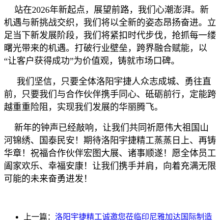
站在
202
6
年新起点，展望前路，我们心潮澎湃。新
机遇与新挑战交织，我们将以全新的姿态昂扬奋进。立
足当下新发展阶段，我们将紧扣时代步伐，抢抓每一缕
曙光带来的机遇。打破行业壁垒，跨界融合赋能，以
“让客户获得成功”为价值观，铸就市场口碑。
我们坚信，只要全体洛阳宇捷人众志成城、勇往直
前，只要我们与合作伙伴携手同心、砥砺前行，定能跨
越重重险阻，实现我们发展的华丽腾飞。
新年的钟声已经敲响，让我们共同祈愿伟大祖国山
河锦绣、国泰民安！期待洛阳宇捷精工蒸蒸日上、再铸
华章！祝福合作伙伴宏图大展、诸事顺遂！愿全体员工
阖家欢乐、幸福安康！让我们携手并肩，向着充满无限
可能的未来奋勇进发！
上一篇：
洛阳宇捷精工诚邀您莅临印尼雅加达国际制造