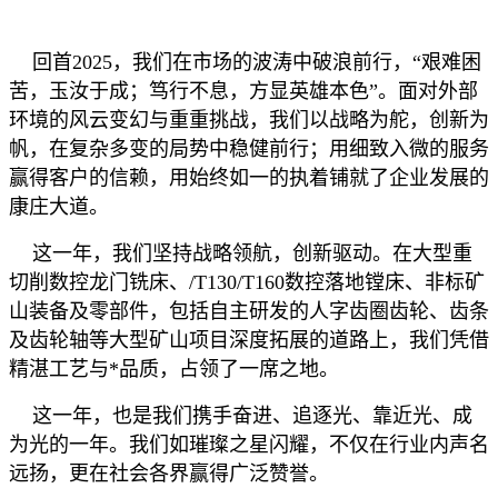
回首
202
5
，我们在市场的波涛中破浪前行，
“艰难困
苦，玉汝于成；笃行不息，方显英雄本色”。面对外部
环境的风云变幻与重重挑战，
我们以战略为舵，创新为
帆，在复杂多变的局势中稳健前行；用细致入微的服务
赢得客户的信赖，用始终如一的执着铺就了企业发展的
康庄大道。
这一年，我们坚持战略领航，创新驱动。在大型重
切削数控龙门铣床、
/
T130/T160
数控落地镗床
、非标矿
山装备及零部件，包括自主研发的人字齿圈齿轮、齿条
及齿轮轴等大型矿山项目深度拓展的道路上，我们凭借
精湛工艺与*品质，占领了一席之地。
这一年，也是我们携手奋进、追逐光、靠近光、成
为光的一年。我们如璀璨之星闪耀，不仅在行业内声名
远扬，更在社会各界赢得广泛赞誉。