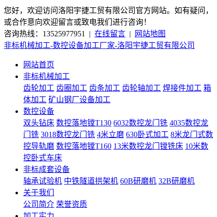
您好，欢迎访问洛阳宇捷工贸有限公司官方网站。如有疑问，
或合作意向欢迎留言或致电我们进行咨询！
咨询热线：13525977951 |
在线留言
|
网站地图
非标机械加工-数控设备加工厂家-洛阳宇捷工贸有限公司
网站首页
非标机械加工
齿轮加工
齿圈加工
齿条加工
齿轮轴加工
焊接件加工
箱
体加工
矿山钢厂设备加工
数控设备
双头钻床
数控落地镗T130
6032数控龙门铣
4035数控龙
门铣
3018数控龙门铣
4米立磨
630卧式加工
8米龙门式数
控导轨磨
数控落地镗T160
13米数控龙门镗铣床
10米数
控卧式车床
非标成套设备
轴承试验机
中铁隧道拱架机
60B研磨机
32B研磨机
关于我们
公司简介
荣誉资质
加工实力