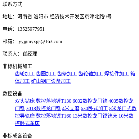
联系方式
地址：河南省 洛阳市 经济技术开发区京津北路9号
电话：13525977951
邮箱：lyyjgmyxgs@163.com
联系人：崔经理
非标机械加工
齿轮加工
齿圈加工
齿条加工
齿轮轴加工
焊接件加工
箱
体加工
矿山钢厂设备加工
数控设备
双头钻床
数控落地镗T130
6032数控龙门铣
4035数控龙
门铣
3018数控龙门铣
4米立磨
630卧式加工
8米龙门式数
控导轨磨
数控落地镗T160
13米数控龙门镗铣床
10米数
控卧式车床
非标成套设备