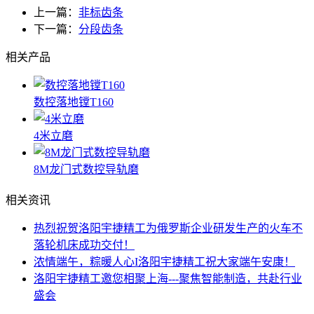
上一篇：
非标齿条
下一篇：
分段齿条
相关产品
数控落地镗T160
4米立磨
8M龙门式数控导轨磨
相关资讯
热烈祝贺洛阳宇捷精工为俄罗斯企业研发生产的火车不
落轮机床成功交付！
浓情端午，粽暖人心I洛阳宇捷精工祝大家端午安康！
洛阳宇捷精工邀您相聚上海---聚焦智能制造，共赴行业
盛会