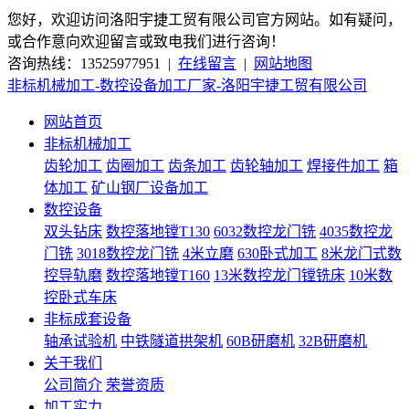
您好，欢迎访问洛阳宇捷工贸有限公司官方网站。如有疑问，
或合作意向欢迎留言或致电我们进行咨询！
咨询热线：13525977951 |
在线留言
|
网站地图
非标机械加工-数控设备加工厂家-洛阳宇捷工贸有限公司
网站首页
非标机械加工
齿轮加工
齿圈加工
齿条加工
齿轮轴加工
焊接件加工
箱
体加工
矿山钢厂设备加工
数控设备
双头钻床
数控落地镗T130
6032数控龙门铣
4035数控龙
门铣
3018数控龙门铣
4米立磨
630卧式加工
8米龙门式数
控导轨磨
数控落地镗T160
13米数控龙门镗铣床
10米数
控卧式车床
非标成套设备
轴承试验机
中铁隧道拱架机
60B研磨机
32B研磨机
关于我们
公司简介
荣誉资质
加工实力