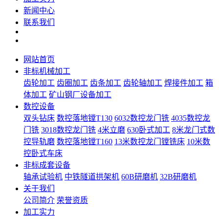
新闻中心
联系我们
网站首页
非标机械加工
齿轮加工
齿圈加工
齿条加工
齿轮轴加工
焊接件加工
箱
体加工
矿山钢厂设备加工
数控设备
双头钻床
数控落地镗T130
6032数控龙门铣
4035数控龙
门铣
3018数控龙门铣
4米立磨
630卧式加工
8米龙门式数
控导轨磨
数控落地镗T160
13米数控龙门镗铣床
10米数
控卧式车床
非标成套设备
轴承试验机
中铁隧道拱架机
60B研磨机
32B研磨机
关于我们
公司简介
荣誉资质
加工实力