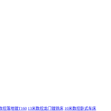
数控落地镗T160
13米数控龙门镗铣床
10米数控卧式车床