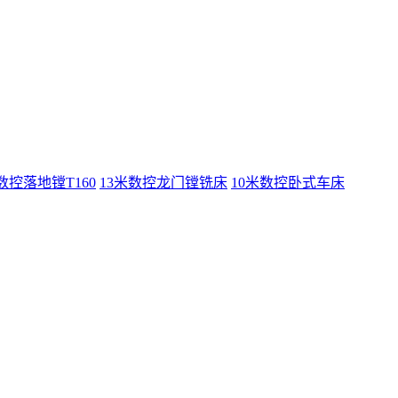
数控落地镗T160
13米数控龙门镗铣床
10米数控卧式车床