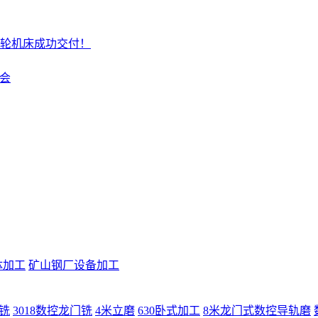
轮机床成功交付！
盛会
体加工
矿山钢厂设备加工
门铣
3018数控龙门铣
4米立磨
630卧式加工
8米龙门式数控导轨磨