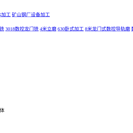
体加工
矿山钢厂设备加工
门铣
3018数控龙门铣
4米立磨
630卧式加工
8米龙门式数控导轨磨
箱体