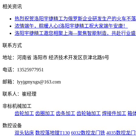
相关资讯
热烈祝贺洛阳宇捷精工为俄罗斯企业研发生产的火车不落
浓情端午，粽暖人心I洛阳宇捷精工祝大家端午安康！
洛阳宇捷精工邀您相聚上海---聚焦智能制造，共赴行业
联系方式
地址：河南省 洛阳市 经济技术开发区京津北路9号
电话：13525977951
邮箱：lyyjgmyxgs@163.com
联系人：崔经理
非标机械加工
齿轮加工
齿圈加工
齿条加工
齿轮轴加工
焊接件加工
箱
数控设备
双头钻床
数控落地镗T130
6032数控龙门铣
4035数控龙