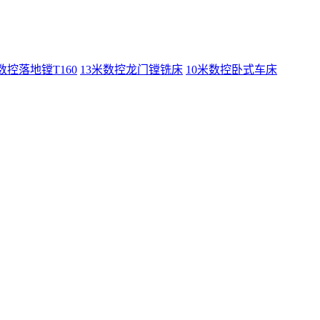
数控落地镗T160
13米数控龙门镗铣床
10米数控卧式车床