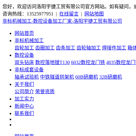
您好，欢迎访问洛阳宇捷工贸有限公司官方网站。如有疑问，
咨询热线：13525977951 |
在线留言
|
网站地图
非标机械加工-数控设备加工厂家-洛阳宇捷工贸有限公司
网站首页
非标机械加工
齿轮加工
齿圈加工
齿条加工
齿轮轴加工
焊接件加工
箱
数控设备
双头钻床
数控落地镗T130
6032数控龙门铣
4035数控龙
非标成套设备
轴承试验机
中铁隧道拱架机
60B研磨机
32B研磨机
关于我们
公司简介
荣誉资质
加工实力
新闻中心
联系我们