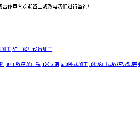
或合作意向欢迎留言或致电我们进行咨询！
体加工
矿山钢厂设备加工
门铣
3018数控龙门铣
4米立磨
630卧式加工
8米龙门式数控导轨磨