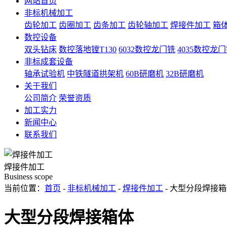
网站首页
非标机械加工
齿轮加工
齿圈加工
齿条加工
齿轮轴加工
焊接件加工
箱
数控设备
双头钻床
数控落地镗T130
6032数控龙门铣
4035数控龙
非标成套设备
轴承试验机
中铁隧道拱架机
60B研磨机
32B研磨机
关于我们
公司简介
荣誉资质
加工实力
新闻中心
联系我们
焊接件加工
Business scope
当前位置：
首页
-
非标机械加工
-
焊接件加工
- 大型分段焊接
大型分段焊接箱体