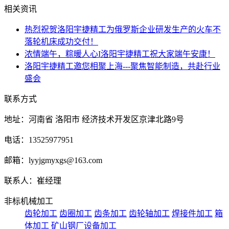
相关资讯
热烈祝贺洛阳宇捷精工为俄罗斯企业研发生产的火车不
落轮机床成功交付！
浓情端午，粽暖人心I洛阳宇捷精工祝大家端午安康！
洛阳宇捷精工邀您相聚上海---聚焦智能制造，共赴行业
盛会
联系方式
地址：河南省 洛阳市 经济技术开发区京津北路9号
电话：13525977951
邮箱：lyyjgmyxgs@163.com
联系人：崔经理
非标机械加工
齿轮加工
齿圈加工
齿条加工
齿轮轴加工
焊接件加工
箱
体加工
矿山钢厂设备加工