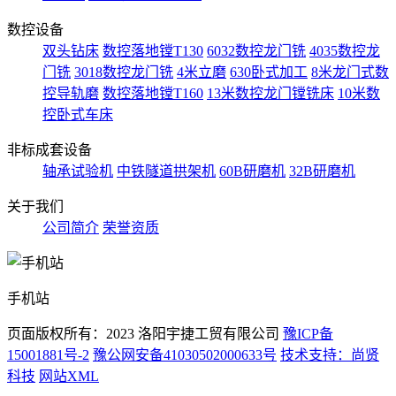
数控设备
双头钻床
数控落地镗T130
6032数控龙门铣
4035数控龙
门铣
3018数控龙门铣
4米立磨
630卧式加工
8米龙门式数
控导轨磨
数控落地镗T160
13米数控龙门镗铣床
10米数
控卧式车床
非标成套设备
轴承试验机
中铁隧道拱架机
60B研磨机
32B研磨机
关于我们
公司简介
荣誉资质
手机站
页面版权所有：2023 洛阳宇捷工贸有限公司
豫ICP备
15001881号-2
豫公网安备41030502000633号
技术支持：尚贤
科技
网站XML