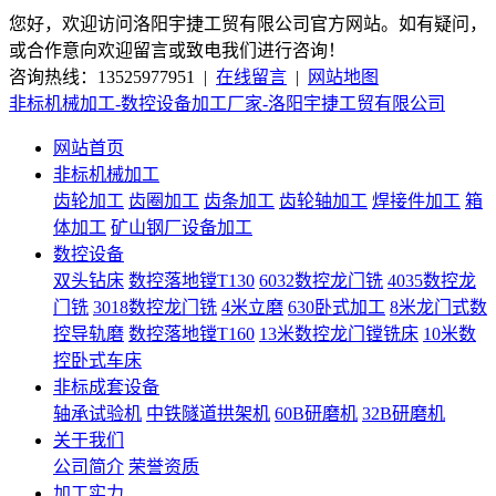
您好，欢迎访问洛阳宇捷工贸有限公司官方网站。如有疑问，
或合作意向欢迎留言或致电我们进行咨询！
咨询热线：13525977951 |
在线留言
|
网站地图
非标机械加工-数控设备加工厂家-洛阳宇捷工贸有限公司
网站首页
非标机械加工
齿轮加工
齿圈加工
齿条加工
齿轮轴加工
焊接件加工
箱
体加工
矿山钢厂设备加工
数控设备
双头钻床
数控落地镗T130
6032数控龙门铣
4035数控龙
门铣
3018数控龙门铣
4米立磨
630卧式加工
8米龙门式数
控导轨磨
数控落地镗T160
13米数控龙门镗铣床
10米数
控卧式车床
非标成套设备
轴承试验机
中铁隧道拱架机
60B研磨机
32B研磨机
关于我们
公司简介
荣誉资质
加工实力