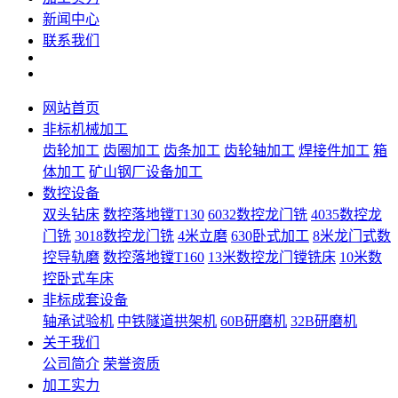
新闻中心
联系我们
网站首页
非标机械加工
齿轮加工
齿圈加工
齿条加工
齿轮轴加工
焊接件加工
箱
体加工
矿山钢厂设备加工
数控设备
双头钻床
数控落地镗T130
6032数控龙门铣
4035数控龙
门铣
3018数控龙门铣
4米立磨
630卧式加工
8米龙门式数
控导轨磨
数控落地镗T160
13米数控龙门镗铣床
10米数
控卧式车床
非标成套设备
轴承试验机
中铁隧道拱架机
60B研磨机
32B研磨机
关于我们
公司简介
荣誉资质
加工实力