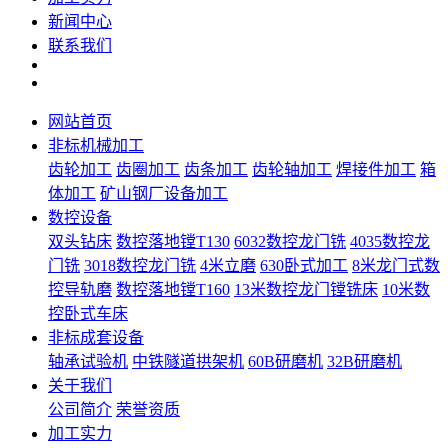
新闻中心
联系我们
网站首页
非标机械加工
齿轮加工
齿圈加工
齿条加工
齿轮轴加工
焊接件加工
箱
体加工
矿山钢厂设备加工
数控设备
双头钻床
数控落地镗T130
6032数控龙门铣
4035数控龙
门铣
3018数控龙门铣
4米立磨
630卧式加工
8米龙门式数
控导轨磨
数控落地镗T160
13米数控龙门镗铣床
10米数
控卧式车床
非标成套设备
轴承试验机
中铁隧道拱架机
60B研磨机
32B研磨机
关于我们
公司简介
荣誉资质
加工实力