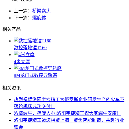
上一篇：
桥梁索头
下一篇：
螺旋体
相关产品
数控落地镗T160
4米立磨
8M龙门式数控导轨磨
相关资讯
热烈祝贺洛阳宇捷精工为俄罗斯企业研发生产的火车不
落轮机床成功交付！
浓情端午，粽暖人心I洛阳宇捷精工祝大家端午安康！
洛阳宇捷精工邀您相聚上海---聚焦智能制造，共赴行业
盛会