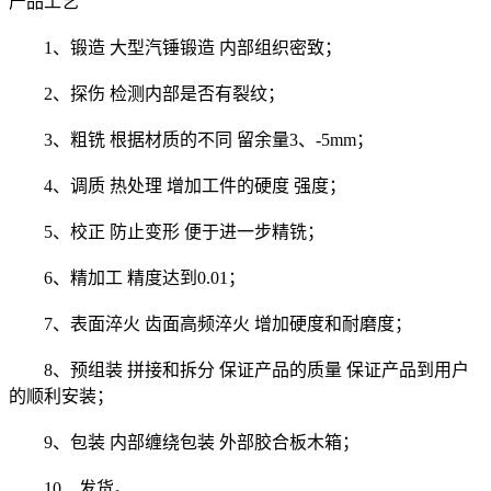
产品工艺
1、锻造 大型汽锤锻造 内部组织密致；
2、探伤 检测内部是否有裂纹；
3、粗铣 根据材质的不同 留余量3、-5mm；
4、调质 热处理 增加工件的硬度 强度；
5、校正 防止变形 便于进一步精铣；
6、精加工 精度达到0.01；
7、表面淬火 齿面高频淬火 增加硬度和耐磨度；
8、预组装 拼接和拆分 保证产品的质量 保证产品到用户
的顺利安装；
9、包装 内部缠绕包装 外部胶合板木箱；
10、发货。