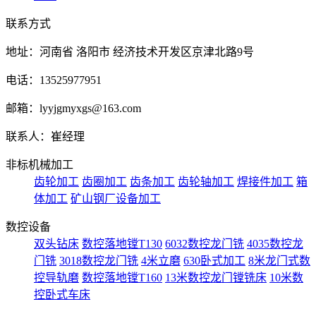
联系方式
地址：河南省 洛阳市 经济技术开发区京津北路9号
电话：13525977951
邮箱：lyyjgmyxgs@163.com
联系人：崔经理
非标机械加工
齿轮加工
齿圈加工
齿条加工
齿轮轴加工
焊接件加工
箱
体加工
矿山钢厂设备加工
数控设备
双头钻床
数控落地镗T130
6032数控龙门铣
4035数控龙
门铣
3018数控龙门铣
4米立磨
630卧式加工
8米龙门式数
控导轨磨
数控落地镗T160
13米数控龙门镗铣床
10米数
控卧式车床