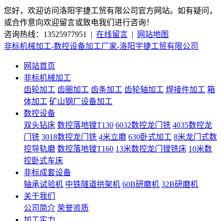
您好，欢迎访问洛阳宇捷工贸有限公司官方网站。如有疑问，
或合作意向欢迎留言或致电我们进行咨询！
咨询热线：13525977951 |
在线留言
|
网站地图
非标机械加工-数控设备加工厂家-洛阳宇捷工贸有限公司
网站首页
非标机械加工
齿轮加工
齿圈加工
齿条加工
齿轮轴加工
焊接件加工
箱
体加工
矿山钢厂设备加工
数控设备
双头钻床
数控落地镗T130
6032数控龙门铣
4035数控龙
门铣
3018数控龙门铣
4米立磨
630卧式加工
8米龙门式数
控导轨磨
数控落地镗T160
13米数控龙门镗铣床
10米数
控卧式车床
非标成套设备
轴承试验机
中铁隧道拱架机
60B研磨机
32B研磨机
关于我们
公司简介
荣誉资质
加工实力