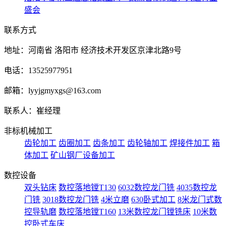
盛会
联系方式
地址：河南省 洛阳市 经济技术开发区京津北路9号
电话：13525977951
邮箱：lyyjgmyxgs@163.com
联系人：崔经理
非标机械加工
齿轮加工
齿圈加工
齿条加工
齿轮轴加工
焊接件加工
箱
体加工
矿山钢厂设备加工
数控设备
双头钻床
数控落地镗T130
6032数控龙门铣
4035数控龙
门铣
3018数控龙门铣
4米立磨
630卧式加工
8米龙门式数
控导轨磨
数控落地镗T160
13米数控龙门镗铣床
10米数
控卧式车床