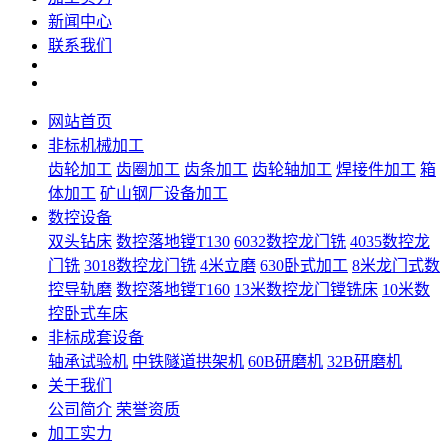
新闻中心
联系我们
网站首页
非标机械加工
齿轮加工
齿圈加工
齿条加工
齿轮轴加工
焊接件加工
箱
体加工
矿山钢厂设备加工
数控设备
双头钻床
数控落地镗T130
6032数控龙门铣
4035数控龙
门铣
3018数控龙门铣
4米立磨
630卧式加工
8米龙门式数
控导轨磨
数控落地镗T160
13米数控龙门镗铣床
10米数
控卧式车床
非标成套设备
轴承试验机
中铁隧道拱架机
60B研磨机
32B研磨机
关于我们
公司简介
荣誉资质
加工实力