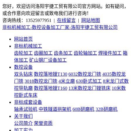
您好，欢迎访问洛阳宇捷工贸有限公司官方网站。如有疑问，
或合作意向欢迎留言或致电我们进行咨询！
咨询热线：13525977951 |
在线留言
|
网站地图
非标机械加工-数控设备加工厂家-洛阳宇捷工贸有限公司
网站首页
非标机械加工
齿轮加工
齿圈加工
齿条加工
齿轮轴加工
焊接件加工
箱
体加工
矿山钢厂设备加工
数控设备
双头钻床
数控落地镗T130
6032数控龙门铣
4035数控龙
门铣
3018数控龙门铣
4米立磨
630卧式加工
8米龙门式数
控导轨磨
数控落地镗T160
13米数控龙门镗铣床
10米数
控卧式车床
非标成套设备
轴承试验机
中铁隧道拱架机
60B研磨机
32B研磨机
关于我们
公司简介
荣誉资质
加工实力